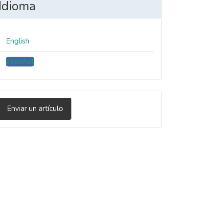
Idioma
English
Español
nviar
Enviar un artículo
n
rtículo