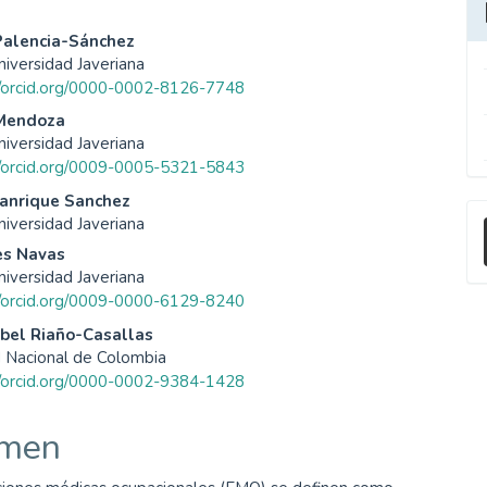
enido
 Palencia-Sánchez
Universidad Javeriana
ipal
//orcid.org/0000-0002-8126-7748
Mendoza
Universidad Javeriana
ulo
//orcid.org/0009-0005-5321-5843
anrique Sanchez
E
Universidad Javeriana
u
es Navas
Universidad Javeriana
a
//orcid.org/0009-0000-6129-8240
abel Riaño-Casallas
d Nacional de Colombia
//orcid.org/0000-0002-9384-1428
men