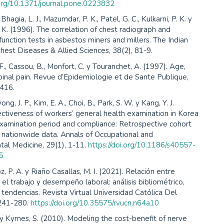
.org/10.1371/journal.pone.0223832
 Bhagia, L. J., Mazumdar, P. K., Patel, G. C., Kulkarni, P. K. y
 K. (1996). The correlation of chest radiograph and
unction tests in asbestos miners and millers. The Indian
Chest Diseases & Allied Sciences, 38(2), 81-9.
 F., Cassou, B., Monfort, C. y Touranchet, A. (1997). Age,
inal pain. Revue d’Epidemiologie et de Sante Publique,
-416.
ng, J. P., Kim, E. A., Choi, B., Park, S. W. y Kang, Y. J.
ectiveness of workers’ general health examination in Korea
examination period and compliance: Retrospective cohort
 nationwide data. Annals of Occupational and
al Medicine, 29(1), 1-11.
https://doi.org/10.1186/s40557-
5
, P. A. y Riaño Casallas, M. I. (2021). Relación entre
n el trabajo y desempeño laboral: análisis bibliométrico,
 tendencias. Revista Virtual Universidad Católica Del
 241-280.
https://doi.org/10.35575/rvucn.n64a10
 y Kymes, S. (2010). Modeling the cost-benefit of nerve