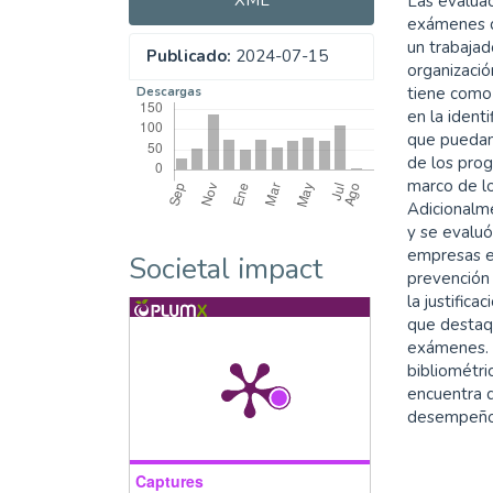
Las evalua
exámenes q
un trabajad
Publicado:
2024-07-15
organizació
tiene como 
Descargas
en la ident
que puedan
de los prog
marco de lo
Adicionalme
y se evaluó
empresas e
Societal impact
prevención 
la justific
que destaqu
exámenes. P
bibliométric
encuentra 
desempeño 
Captures