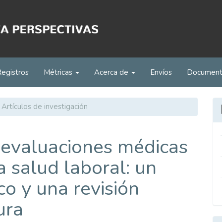
Registros
Métricas
Acerca de
Envíos
Documen
Artículos de investigación
 evaluaciones médicas
a salud laboral: un
co y una revisión
ura