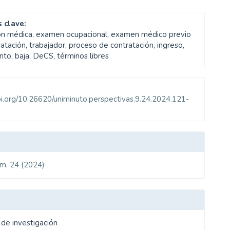
 clave:
ón médica, examen ocupacional, examen médico previo
ratación, trabajador, proceso de contratación, ingreso,
to, baja, DeCS, términos libres
doi.org/10.26620/uniminuto.perspectivas.9.24.2024.121-
les
o
úm. 24 (2024)
ulo
 de investigación