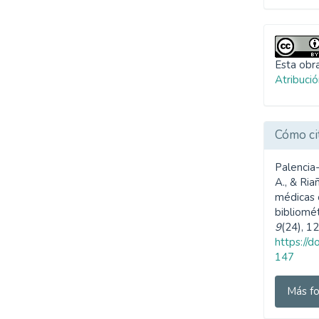
SDG4: Quality Education
(25%)
SDG10: Reduced
Esta obra
inequalities (14%)
Atribució
Cómo ci
Palencia-
A., & Ria
médicas o
bibliomét
9
(24), 1
https://
147
Más fo