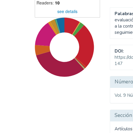
Readers:
10
see details
Palabras
evaluaci
a la cont
seguimien
DOI:
https://
147
Detal
Númer
del
Vol. 9 N
artíc
SDG8: Decent work and
Sección
economic growth (32%)
Artículos