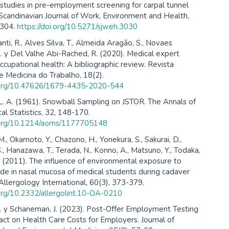
studies in pre-employment screening for carpal tunnel
Scandinavian Journal of Work, Environment and Health,
-304.
https://doi.org/10.5271/sjweh.3030
nti, R., Alves Silva, T., Almeida Aragão, S., Novaes
. y Del Valhe Abi-Rached, R. (2020). Medical expert
occupational health: A bibliographic review. Revista
de Medicina do Trabalho, 18(2).
i.org/10.47626/1679-4435-2020-544
. A. (1961). Snowball Sampling on JSTOR. The Annals of
l Statistics, 32, 148-170.
i.org/10.1214/aoms/1177705148
., Okamoto, Y., Chazono, H., Yonekura, S., Sakurai, D.,
S., Hanazawa, T., Terada, N., Konno, A., Matsuno, Y., Todaka,
C. (2011). The influence of environmental exposure to
de in nasal mucosa of medical students during cadaver
 Allergology International, 60(3), 373-379.
.org/10.2332/allergolint.10-OA-0210
. y Schaneman, J. (2023). Post-Offer Employment Testing
act on Health Care Costs for Employers. Journal of