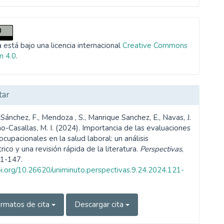
 está bajo una licencia internacional
Creative Commons
n 4.0
.
tar
Sánchez, F., Mendoza , S., Manrique Sanchez, E., Navas, J.
ño-Casallas, M. I. (2024). Importancia de las evaluaciones
cupacionales en la salud laboral: un análisis
rico y una revisión rápida de la literatura.
Perspectivas
,
21-147.
doi.org/10.26620/uniminuto.perspectivas.9.24.2024.121-
rmatos de cita
Descargar cita