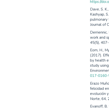
https://doi
Dave, S. K.,
Kashyap, S.
pulmonary f
Journal of 
Derriennic,
work and sp
45(5), 407
Eom, H., Myo
(2017). Eff
by health 
study using
Environment
017-0160-
Erazo Muñoz
felicidad e
evolución y
Norte, 64,
Evanoff, B.