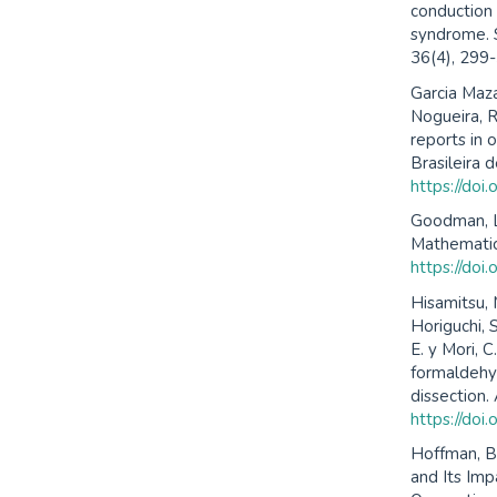
conduction 
syndrome. 
36(4), 299
Garcia Maza
Nogueira, R
reports in 
Brasileira 
https://do
Goodman, L
Mathematica
https://do
Hisamitsu, M
Horiguchi, 
E. y Mori, 
formaldehy
dissection.
https://doi
Hoffman, B
and Its Imp