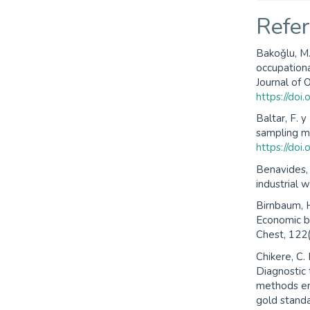
Refer
Bakoǧlu, M.
occupationa
Journal of 
https://doi
Baltar, F. y
sampling m
https://do
Benavides, 
industrial 
Birnbaum, H.
Economic bu
Chest, 122
Chikere, C. 
Diagnostic
methods em
gold stand