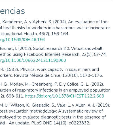
encias
, Karademir, A. y Ayberk, S. (2004). An evaluation of the
l health risks to workers in a hazardous waste incinerator.
Occupational Health, 46(2), 156-164.
.org/10.1539/JOH.46.156
 Brunet, I. (2012). Social research 2.0: Virtual snowball
ethod using Facebook. Internet Research, 22(1), 57-74.
i.org/10.1108/10662241211199960
R. (1992). Physical work capacity in coal miners and
workers. Revista Médica de Chile, 120(10), 1170-1176.
 G., Morley, M., Greenberg, P. E. y Colice, G. L. (2002).
rden of respiratory infections in an employed population.
(2), 603-611.
https://doi.org/10.1378/CHEST.122.2.603
M. U., Wilson, K., Graziadio, S., Vale, L. y Allen, A. J. (2019).
 test evaluation methodology: A systematic review of
ployed to evaluate diagnostic tests in the absence of
ard - An update. PLoS ONE, 14(10), e0223832.