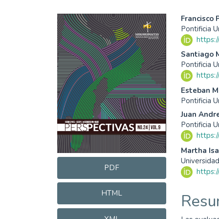
Barra
Cont
Francisco
Pontificia 
lateral
princ
https:
del
del
Santiago 
Pontificia 
artículo
artíc
https:
Esteban M
Pontificia 
Juan Andr
Pontificia 
https:
Martha Is
Universida
PDF
https:
HTML
Resu
XML