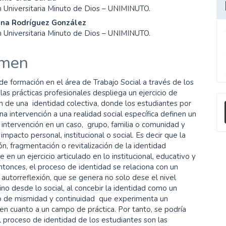
enido
n Universitaria Minuto de Dios – UNIMINUTO.
ipal
lina Rodríguez González
n Universitaria Minuto de Dios – UNIMINUTO.
ulo
men
de formación en el área de Trabajo Social a través de los
as prácticas profesionales despliega un ejercicio de
E
n de una identidad colectiva, donde los estudiantes por
u
a intervención a una realidad social específica definen un
intervención en un caso, grupo, familia o comunidad y
a
impacto personal, institucional o social. Es decir que la
ón, fragmentación o revitalización de la identidad
 en un ejercicio articulado en lo institucional, educativo y
ntonces, el proceso de identidad se relaciona con un
e autorreflexión, que se genera no solo dese el nivel
 sino desde lo social, al concebir la identidad como un
o de mismidad y continuidad que experimenta un
en cuanto a un campo de práctica. Por tanto, se podría
l proceso de identidad de los estudiantes son las