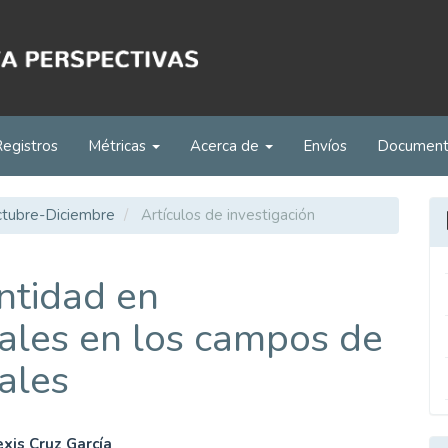
Registros
Métricas
Acerca de
Envíos
Documen
Octubre-Diciembre
Artículos de investigación
ntidad en
iales en los campos de
ales
xis Cruz García