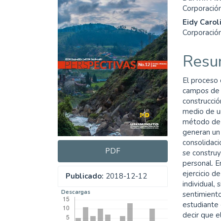
Barra
Cont
Corporació
lateral
princ
Eidy Caro
del
del
Corporació
artículo
artíc
Resu
El proceso 
campos de l
construcció
medio de un
método de 
generan un 
consolidaci
PDF
se construye
personal. E
ejercicio d
Publicado:
2018-12-12
individual,
Descargas
sentimient
estudiante 
decir que e