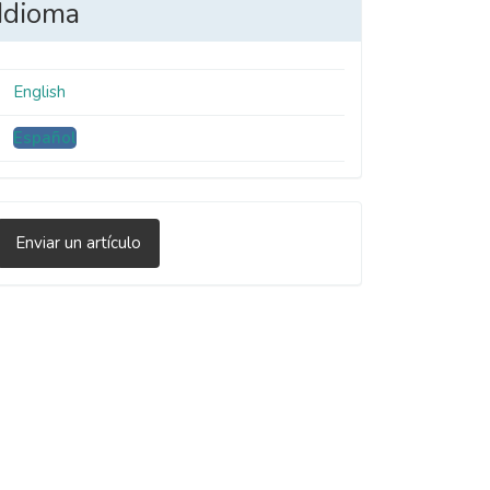
Idioma
English
Español
nviar
Enviar un artículo
n
rtículo