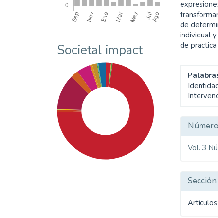
expresiones
transformar
de determi
individual 
de práctica
Societal impact
Palabras
Identida
Intervenc
Detal
Númer
del
Vol. 3 N
artíc
Sección
Artículos