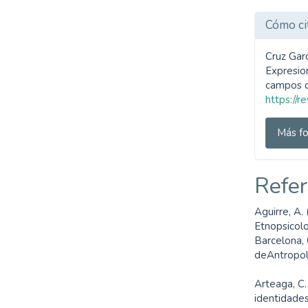
SDG4: Quality Education
(72%)
Cómo ci
SDG8: Decent work and
Cruz Garc
economic growth (12%)
Expresio
campos d
https://r
SDG10: Reduced
inequalities (5%)
Más fo
Refer
Aguirre, A.
Etnopsicolo
Barcelona, 
deAntropol
Arteaga, C.
identidades