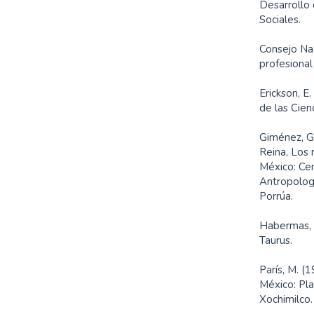
Desarrollo 
Sociales.
Consejo Nac
profesional
Erickson, E
de las Cien
Giménez, G.
Reina, Los 
México: Cen
Antropologí
Porrúa.
Habermas, J
Taurus.
París, M. (
México: Pl
Xochimilco.