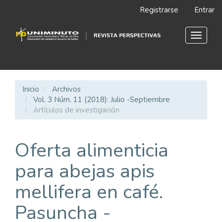
Navegación
Registrarse
Entrar
principal
Contenido
principal
Toggle
Barra
navigat
lateral
Inicio
Archivos
Vol. 3 Núm. 11 (2018): Julio -Septiembre
Artículos de investigación
Oferta alimenticia
para abejas apis
mellifera en café.
Pasuncha -