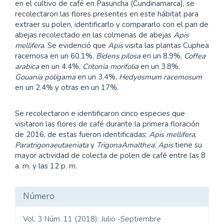
en el cultivo de café en Pasuncha (Cundinamarca), se
recolectaron las flores presentes en este hábitat para
extraer su polen, identificarlo y compararlo con el pan de
abejas recolectado en las colmenas de abejas
Apis
mellifera
. Se evidenció que
Apis
visita las plantas Cuphea
racemosa en un 60.1%,
Bidens pilosa
en un 8.9%,
Coffea
arabica
en un 4.4%,
Critonia morifolia
en un 3.8%,
Gouania polígama
en un 3.4%,
Hedyosmum racemosum
en un 2.4% y otras en un 17%.
Se recolectaron e identificaron cinco especies que
visitaron las flores de café durante la primera floración
de 2016, de estas fueron identificadas:
Apis mellifera
,
Paratrigonaeutaeniata
y
TrigonaAmalthea
;
Apis
tiene su
mayor actividad de colecta de polen de café entre las 8
a. m. y las 12 p. m.
Detalles
Número
del
Vol. 3 Núm. 11 (2018): Julio -Septiembre