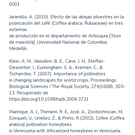
0001
Jaramillo, A. (2010). Efecto de las abejas silvestres en la
polinización del café (Coffea arabica: Rubiaceae) en tres
sistemas
de producción en el departamento de Antioquia [Tesis
de maestría]. Universidad Nacional de Colombia,
Medellín.
Klein, A. M., Vaissière, B. E., Cane, J. H., Steffan-
Dewenter, I., Cunningham, S. A., Kremen, C., &
Tscharntke, T. (2007). Importance of pollinators
in changing landscapes for world crops. Proceedings.
Biological Sciences / The Royal Society, 274(1608), 303–
13. Recuperado de
https://doi.org/10.1098/rspb.2006.3721
Manrique, A. J., Thimann, R. E., José, A., Zootechnician, M.,
Ezequiel, U., Unellez, Z., & Preto, R.(2002). Cofee (Coffea
arabica) pollination honeybees
in Venezuela with Africanized honeybees in Venezuela.