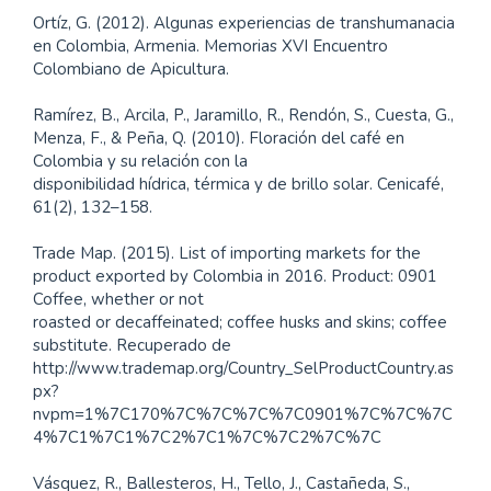
Ortíz, G. (2012). Algunas experiencias de transhumanacia
en Colombia, Armenia. Memorias XVI Encuentro
Colombiano de Apicultura.
Ramírez, B., Arcila, P., Jaramillo, R., Rendón, S., Cuesta, G.,
Menza, F., & Peña, Q. (2010). Floración del café en
Colombia y su relación con la
disponibilidad hídrica, térmica y de brillo solar. Cenicafé,
61(2), 132–158.
Trade Map. (2015). List of importing markets for the
product exported by Colombia in 2016. Product: 0901
Coffee, whether or not
roasted or decaffeinated; coffee husks and skins; coffee
substitute. Recuperado de
http://www.trademap.org/Country_SelProductCountry.as
px?
nvpm=1%7C170%7C%7C%7C%7C0901%7C%7C%7C
4%7C1%7C1%7C2%7C1%7C%7C2%7C%7C
Vásquez, R., Ballesteros, H., Tello, J., Castañeda, S.,