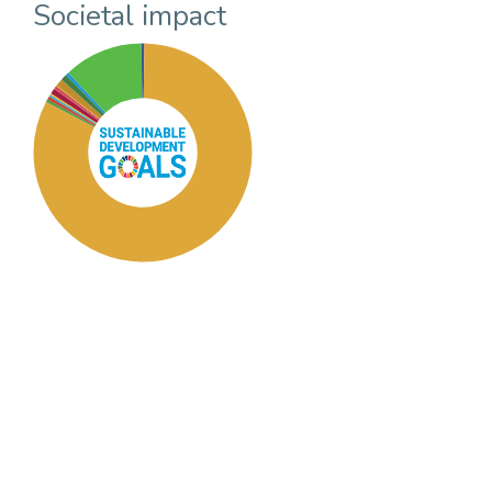
Societal impact
SDG2: Zero hunger (82%)
SDG15: Life in Land (12%)