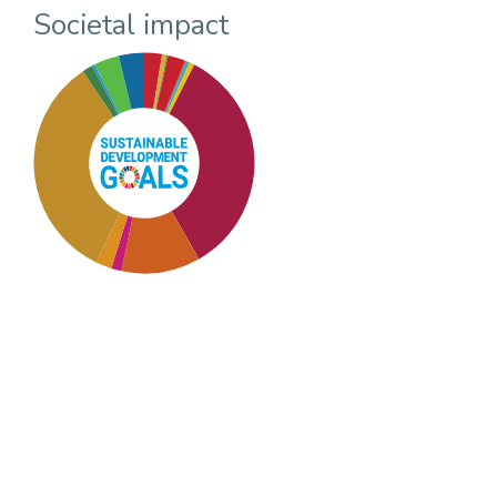
Societal impact
SDG8: Decent work and
economic growth (34%)
SDG12: Responsible