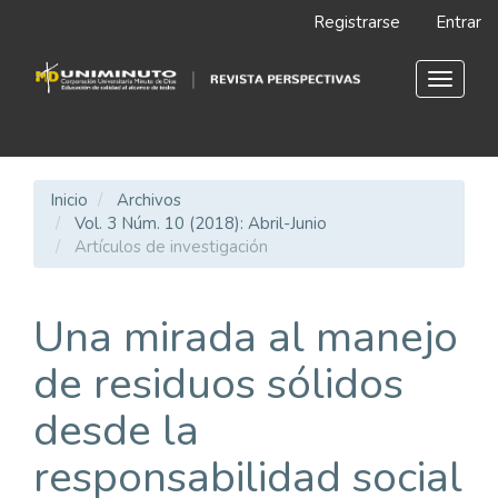
Navegación
Registrarse
Entrar
principal
Contenido
principal
Toggle
Barra
navigat
lateral
Inicio
Archivos
Vol. 3 Núm. 10 (2018): Abril-Junio
Artículos de investigación
Una mirada al manejo
de residuos sólidos
desde la
responsabilidad social