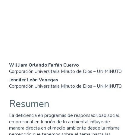
consumption and
production (33%)
SDG9: Industry, innovation
and infrastructure (12%)
Contenido
William Orlando Farfán Cuervo
Corporación Universitaria Minuto de Dios – UNIMINUTO.
principal
Jennifer León Venegas
del
Corporación Universitaria Minuto de Dios – UNIMINUTO.
artículo
Resumen
La deficiencia en programas de responsabilidad social
empresarial en función de lo ambiental influye de
manera directa en el medio ambiente desde la misma
percepción que tenemos sobre el tema, hasta las