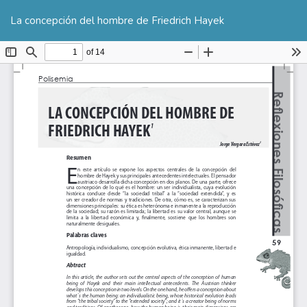
Volver
De
De
a
La concepción del hombre de Friedrich Hayek
P
los
detalles
del
artículo