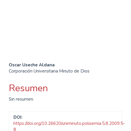
SDG10: Reduced
inequalities (13%)
SDG11: Sustainable cities
and communities (10%)
Contenido
Oscar Useche Aldana
Corporación Universitaria Minuto de Dios
principal
del
Resumen
artículo
Sin resumen.
DOI:
https://doi.org/10.26620/uniminuto.polisemia.5.8.2009.5-
8