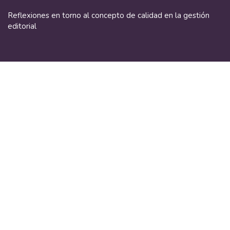
Volver
a
Reflexiones en torno al concepto de calidad en la gestión
los
editorial
detalles
del
De
De
artículo
P