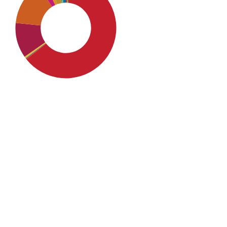
SDG4: Quality Education
(63%)
SDG9: Industry, innovation
and infrastructure (14%)
SDG8: Decent work and
economic growth (11%)