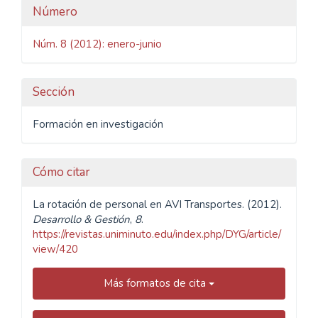
Detalles
Número
del
Núm. 8 (2012): enero-junio
artículo
Sección
Formación en investigación
Cómo citar
La rotación de personal en AVI Transportes. (2012).
Desarrollo & Gestión
,
8
.
https://revistas.uniminuto.edu/index.php/DYG/article/
view/420
Más formatos de cita