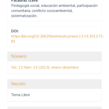
Palabras clave:
Pedagogía social, educación ambiental, participación
comunitaria, conflicto socioambiental,
sistematización.
DOI:
https://doi.org/10.26620/uniminuto.praxis.13.14.2013.71-
81
Detalles
Número
del
Vol. 13 Núm. 14 (2013): enero-diciembre
artículo
Sección
Tema Libre