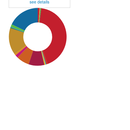
see details
SDG4: Quality Education
(42%)
SDG16: Peace, Justice and
strong institutions (18%)