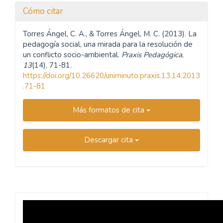
Cómo citar
Torres Ángel, C. A., & Torres Ángel, M. C. (2013). La
pedagogía social, una mirada para la resolución de
un conflicto socio-ambiental.
Praxis Pedagógica
,
13
(14), 71-81.
https://doi.org/10.26620/uniminuto.praxis.13.14.2013
.71-81
Más formatos de cita
Descargar cita
Revista
Praxis