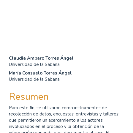
SDG12: Responsible
consumption and
production (15%)
Contenido
Claudia Amparo Torres Ángel
Universidad de la Sabana
principal
María Consuelo Torres Ángel
del
Universidad de la Sabana
artículo
Resumen
Para este fin, se utilizaron como instrumentos de
recolección de datos, encuestas, entrevistas y talleres
que permitieron un acercamiento a los actores
involucrados en el proceso y la obtención de la
información requerida para documentar el caso. El