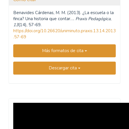
Benavides Cárdenas, M. M. (2013). ¿La escuela o la
finca? Una historia que contar….
Praxis Pedagógica
,
13
(14), 57-69.
https://doi.org/10.26620/uniminuto.praxis.13.14.2013
.57-69
Más formatos de cita
Descargar cita
Revista
Praxis
Pedagógica