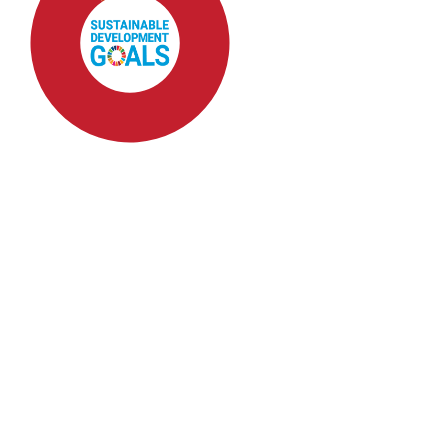
SDG4: Quality Education
(89%)
SDG10: Reduced
inequalities (3%)
SDG5: Gender equality
(2%)