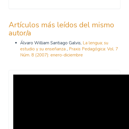
Artículos más leídos del mismo
autor/a
Álvaro William Santiago Galvis,
La lengua; su
estudio y su enseñanza
,
Praxis Pedagógica: Vol. 7
Núm. 8 (2007): enero-diciembre
Revista
Praxis
Pedagógica