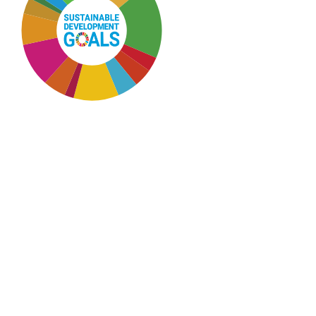
SDG3: Good health and
well-being (17%)
SDG7: Affordable and
clean energy (10%)
SDG10: Reduced
inequalities (10%)