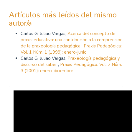
Artículos más leídos del mismo
autor/a
Carlos G. Juliao Vargas,
Acerca del concepto de
praxis educativa: una contribución a la comprensión
de la praxeología pedagógica
,
Praxis Pedagógica:
Vol. 1 Núm. 1 (1999): enero-junio
Carlos G. Juliao Vargas,
Praxeología pedagógica y
discurso del saber
,
Praxis Pedagógica: Vol. 2 Núm.
3 (2001): enero-diciembre
Revista
Praxis
Pedagógica