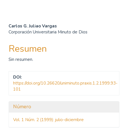
Contenido
Carlos G. Juliao Vargas
Corporación Universitaria Minuto de Dios
principal
del
Resumen
artículo
Sin resumen.
DOI:
https://doi.org/10.26620/uniminuto.praxis.1.2.1999.93-
101
Detalles
Número
del
Vol. 1 Núm. 2 (1999): julio-diciembre
artículo