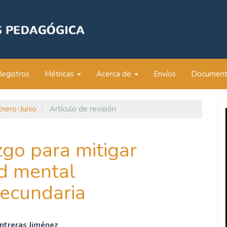
Registros
Métricas
Acerca de
Envíos
Documen
Enero-Junio
Artículo de revisión
zgo para mitigar
d mental
ecundaria
ntreras Jiménez