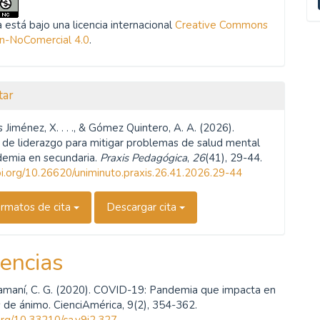
u
a
 está bajo una licencia internacional
Creative Commons
ón-NoComercial 4.0
.
tar
 Jiménez, X. . . ., & Gómez Quintero, A. A. (2026).
 de liderazgo para mitigar problemas de salud mental
emia en secundaria.
Praxis Pedagógica
,
26
(41), 29-44.
doi.org/10.26620/uniminuto.praxis.26.41.2026.29-44
rmatos de cita
Descargar cita
encias
amaní, C. G. (2020). COVID-19: Pandemia que impacta en
 de ánimo. CienciAmérica, 9(2), 354-362.
.org/10.33210/ca.v9i2.327