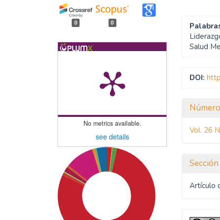
0
0
Palabras
Liderazg
Salud Me
DOI:
htt
Detal
Númer
del
No metrics available.
Vol. 26 
artíc
see details
Sección
Artículo 