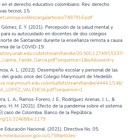
s en el derecho educativo colombiano. Rev. derecho
as tecnol, 15.
lnet.unirioja.es/descarga/articulo/7497916.pdf
 & Gómez, E. Y. (2021). Percepción de la salud mental y
s para su autocuidado en docentes de dos colegios
 norte de Santander durante la enseñanza remota a causa
emia de la COVID-19.
ository.unab.edu.co/bitstream/handle/20.500.12749/15337/
_Lianna_Faride_Garcia.pdf?sequence=1&isAllowed=y
cia, A. L. (2022). Desempeño escolar y personal de las
s del grado once del Colegio Marymount de Medellín.
pace.marymount.edu.co/xmlui/bitstream/handle/4444.1/146/
A_LOPEZ_VALENCIA.pdf?sequence=1
a, L. A., Ramos-Forero, J. E., Rodríguez Arenas, J. L., &
no, H. M. (2021). Efecto de la pandemia sobre el sistema
El caso de Colombia. Banco de la República.
.org/10.32468/be.1179
de Educación Nacional. (2021). Directiva No. 05.
w.mineducacion.gov.co/1759/articles-