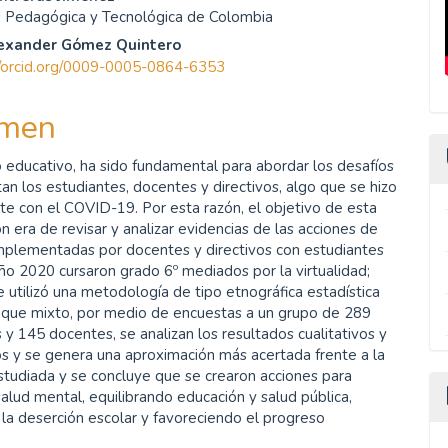
enido
d Pedagógica y Tecnológica de Colombia
ipal
exander Gómez Quintero
//orcid.org/0009-0005-0864-6353
ulo
men
o educativo, ha sido fundamental para abordar los desafíos
an los estudiantes, docentes y directivos, algo que se hizo
e con el COVID-19. Por esta razón, el objetivo de esta
ón era de revisar y analizar evidencias de las acciones de
implementadas por docentes y directivos con estudiantes
ño 2020 cursaron grado 6º mediados por la virtualidad;
se utilizó una metodología de tipo etnográfica estadística
oque mixto, por medio de encuestas a un grupo de 289
 y 145 docentes, se analizan los resultados cualitativos y
os y se genera una aproximación más acertada frente a la
estudiada y se concluye que se crearon acciones para
salud mental, equilibrando educación y salud pública,
la deserción escolar y favoreciendo el progreso