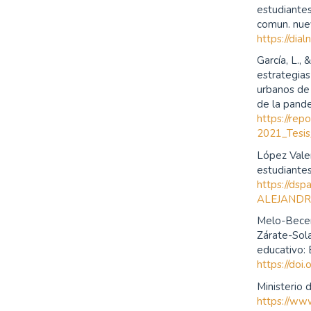
estudiante
comun. nuev
https://dia
García, L.,
estrategia
urbanos de
de la pand
https://rep
2021_Tesis
López Valen
estudiante
https://ds
ALEJANDR
Melo-Becerr
Zárate-Sola
educativo: 
https://doi
Ministerio 
https://ww