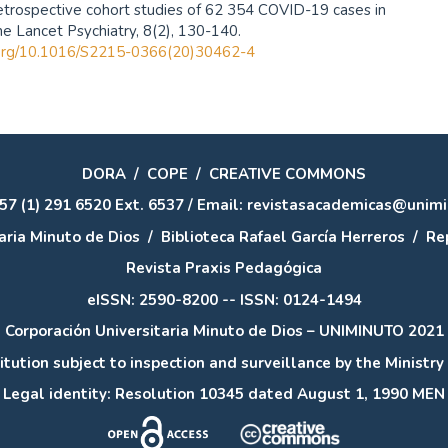
etrospective cohort studies of 62 354 COVID-19 cases in
e Lancet Psychiatry, 8(2), 130-140.
i.org/10.1016/S2215-0366(20)30462-4
DORA
/
COPE
/
CREATIVE COMMONS
57 (1) 291 6520 Ext. 6537 / Email: revistasacademicas@unim
aria Minuto de Dios
/
Biblioteca Rafael García Herreros
/
Rep
Revista Praxis Pedagógica
eISSN: 2590-8200 -- ISSN: 0124-1494
Corporación Universitaria Minuto de Dios – UNIMINUTO 2021
itution subject to inspection and surveillance by the Ministry
Legal identity: Resolution 10345 dated August 1, 1990 MEN