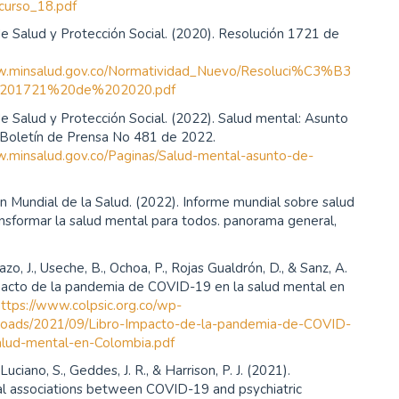
curso_18.pdf
de Salud y Protección Social. (2020). Resolución 1721 de
w.minsalud.gov.co/Normatividad_Nuevo/Resoluci%C3%B3
201721%20de%202020.pdf
de Salud y Protección Social. (2022). Salud mental: Asunto
oletín de Prensa No 481 de 2022.
w.minsalud.gov.co/Paginas/Salud-mental-asunto-de-
n Mundial de la Salud. (2022). Informe mundial sobre salud
nsformar la salud mental para todos. panorama general,
zo, J., Useche, B., Ochoa, P., Rojas Gualdrón, D., & Sanz, A.
pacto de la pandemia de COVID-19 en la salud mental en
https://www.colpsic.org.co/wp-
loads/2021/09/Libro-Impacto-de-la-pandemia-de-COVID-
alud-mental-en-Colombia.pdf
Luciano, S., Geddes, J. R., & Harrison, P. J. (2021).
nal associations between COVID-19 and psychiatric