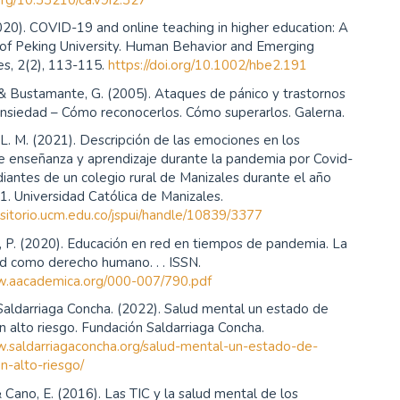
20). COVID-19 and online teaching in higher education: A
 of Peking University. Human Behavior and Emerging
es, 2(2), 113-115.
https://doi.org/10.1002/hbe2.191
, & Bustamante, G. (2005). Ataques de pánico y trastornos
ansiedad – Cómo reconocerlos. Cómo superarlos. Galerna.
L. M. (2021). Descripción de las emociones en los
e enseñanza y aprendizaje durante la pandemia por Covid-
iantes de un colegio rural de Manizales durante el año
 Universidad Católica de Manizales.
ositorio.ucm.edu.co/jspui/handle/10839/3377
, P. (2020). Educación en red en tiempos de pandemia. La
d como derecho humano. . . ISSN.
w.aacademica.org/000-007/790.pdf
Saldarriaga Concha. (2022). Salud mental un estado de
n alto riesgo. Fundación Saldarriaga Concha.
w.saldarriagaconcha.org/salud-mental-un-estado-de-
n-alto-riesgo/
 & Cano, E. (2016). Las TIC y la salud mental de los