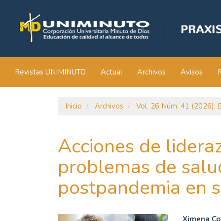
Navegación
principal
Contenido
principal
Barra
lateral
Revistas UNIMINUTO
Actual
Archivos
Avisos
Inicio
Archivos
Vol. 26 Núm. 41 (2026): 
Acciones de lidera
problemas de salu
postpandemia en s
Ximena Co