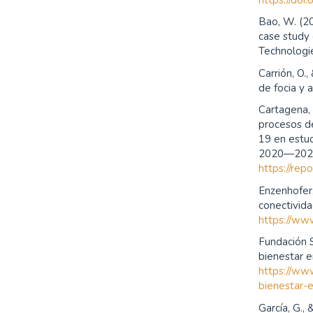
Bao, W. (20
case study
Technologi
Carrión, O.
de focia y 
Cartagena, 
procesos d
19 en estud
2020—2021.
https://rep
Enzenhofer
conectivida
https://ww
Fundación 
bienestar e
https://ww
bienestar-e
García, G.,