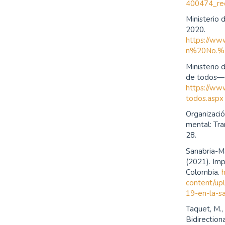
400474_re
Ministerio 
2020.
https://ww
n%20No.%
Ministerio 
de todos—B
https://ww
todos.aspx
Organizació
mental: Tra
28.
Sanabria-Ma
(2021). Im
Colombia.
content/up
19-en-la-s
Taquet, M., 
Bidirectio