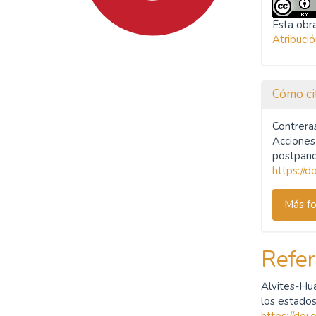
Esta obra
Atribuci
Cómo ci
SDG4: Quality Education
Contreras
(79%)
Acciones
postpand
https://
SDG10: Reduced
inequalities (10%)
Más fo
SDG16: Peace, Justice and
strong institutions (3%)
Refer
Alvites-Hu
los estados
https://doi