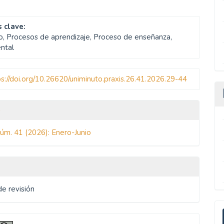
 clave:
o, Procesos de aprendizaje, Proceso de enseñanza,
ntal
ps://doi.org/10.26620/uniminuto.praxis.26.41.2026.29-44
les
o
Núm. 41 (2026): Enero-Junio
ulo
de revisión
E