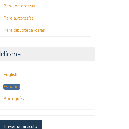
Para lectores/as
Para autores/as
Para bibliotecarios/as
Idioma
English
Español
Português
nviar
Enviar un artículo