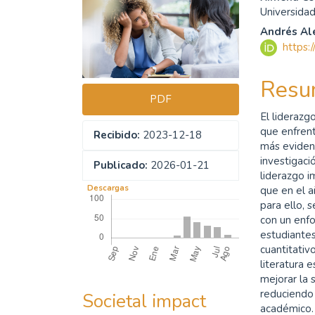
Barra
Cont
Universida
lateral
princ
Andrés Al
del
del
https:
artículo
artíc
Resu
PDF
El liderazg
que enfrent
Recibido:
2023-12-18
más evident
investigaci
Publicado:
2026-01-21
liderazgo 
Descargas
que en el a
para ello, 
con un enf
estudiantes
cuantitativ
literatura 
mejorar la 
reduciendo 
Societal impact
académico.