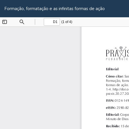
Volver
a
Formação, formatação e as infinitas formas de ação
los
detalles
del
artículo