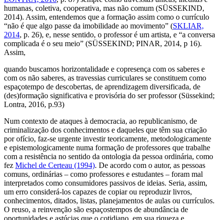
humanas, coletiva, cooperativa, mas não comum (SÜSSEKIND,
2014). Assim, entendemos que a formação assim como o currículo
“não é que algo passe da imobilidade ao movimento” (
SKLIAR,
2014
, p. 26), e, nesse sentido, o professor é um artista, e “a conversa
complicada é o seu meio” (SÜSSEKIND; PINAR, 2014, p 16).
Assim,
quando buscamos horizontalidade e copresença com os saberes e
com os não saberes, as travessias curriculares se constituem como
espaçotempo de descobertas, de aprendizagem diversificada, de
(des)formação significativa e provisória do ser professor (Süssekind;
Lontra, 2016, p.93)
Num contexto de ataques à democracia, ao republicanismo, de
criminalização dos conhecimentos e daqueles que têm sua criação
por ofício, faz-se urgente investir teoricamente, metodologicamente
e epistemologicamente numa formação de professores que trabalhe
com a resistência no sentido da ontologia da pessoa ordinária, como
fez
Michel de Certeau (1994)
. De acordo com o autor, as pessoas
comuns, ordinárias – como professores e estudantes – foram mal
interpretados como consumidores passivos de ideias. Seria, assim,
um erro considerá-los capazes de copiar ou reproduzir livros,
conhecimentos, ditados, listas, planejamentos de aulas ou currículos.
O reuso, a reinvenção são espaçostempos de abundância de
oportunidades e astúcias que o cotidiano, em sua riqueza e