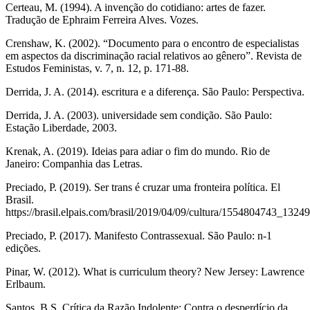
Certeau, M. (1994). A invenção do cotidiano: artes de fazer.
Tradução de Ephraim Ferreira Alves. Vozes.
Crenshaw, K. (2002). “Documento para o encontro de especialistas
em aspectos da discriminação racial relativos ao gênero”.
Revista de
Estudos Feministas
, v. 7, n. 12, p. 171-88.
Derrida, J. A. (2014). escritura e a diferença. São Paulo: Perspectiva.
Derrida, J. A. (2003). universidade sem condição. São Paulo:
Estação Liberdade, 2003.
Krenak, A. (2019). Ideias para adiar o fim do mundo. Rio de
Janeiro: Companhia das Letras.
Preciado, P. (2019). Ser trans é cruzar uma fronteira política. El
Brasil.
https://brasil.elpais.com/brasil/2019/04/09/cultura/1554804743_1324
Preciado, P. (2017). Manifesto Contrassexual. São Paulo: n-1
edições.
Pinar, W. (2012). What is curriculum theory? New Jersey: Lawrence
Erlbaum.
Santos, B.S. Crítica da Razão Indolente: Contra o desperdício da