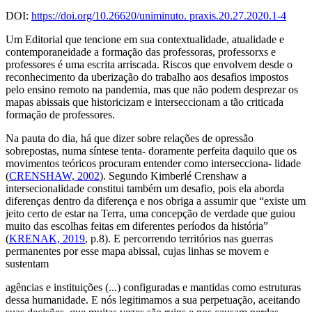
DOI:
https://doi.org/10.26620/uniminuto. praxis.20.27.2020.1-4
Um Editorial que tencione em sua contextualidade, atualidade e
contemporaneidade a formação das professoras, professorxs e
professores é uma escrita arriscada. Riscos que envolvem desde o
reconhecimento da
uberização
do trabalho aos desafios impostos
pelo ensino remoto na pandemia, mas que não podem desprezar os
mapas abissais que historicizam e interseccionam a tão criticada
formação de professores.
Na pauta do dia, há que dizer sobre relações de opressão
sobrepostas, numa síntese tenta- doramente perfeita daquilo que os
movimentos teóricos procuram entender como intersecciona- lidade
(
CRENSHAW, 2002
). Segundo Kimberlé Crenshaw a
intersecionalidade constitui também um desafio, pois ela aborda
diferenças dentro da diferença e nos obriga a assumir que “existe um
jeito certo de estar na Terra, uma concepção de verdade que guiou
muito das escolhas feitas em diferentes períodos da história”
(
KRENAK, 2019
, p.8). E percorrendo territórios nas guerras
permanentes por esse mapa abissal, cujas linhas se movem e
sustentam
agências e instituições (...) configuradas e mantidas como estruturas
dessa humanidade. E nós legitimamos a sua perpetuação, aceitando