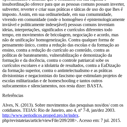
insubordinação oferece para que as pessoas comuns possam inverter,
subverter, reverter e criar suas práticas e táticas de uso do que lhes é
imposto. Assim, em sua ordinariedade, em sua comumnidade,
vivendo em comunidade (onde o homogêneo é epistemologicamente
inviável e politicamente indesejável) pessoas comuns inventam
ideias, interpretações, significados e currículos diferentes todo
tempo, em movimentos de bricolagem, negociação e acordo, mas
não de unificação/ homogeneização. Contra qualquer forma de
pensamento único, contra a redução das escolas e da formação ao
ensino, contra a redução do currículo ao conteúdo, contra as
políticas de barateamento, vulnerabilização e demonização da
formação e da docência, contra o controle patriarcal sobe os
currículos escolares e a idolatria de resultados, contra a EaDização
da formação superior, contra o antintelectualismo e as práticas
divisionistas e negacionistas do fascismo que estimulam projetos de
escolas militarizadas e de homeschooling e tantos outros
sufocamentos e silenciamentos, nos resta dizer: BASTA.
Referências
Alves, N. (2013). Sobre movimentos das pesquisas nos/dos/ com os
cotidianos. TEIAS: Rio de Janeiro, ano 4, nº 7-8, jan/dez 2003.
http://www.periodicos.proped.pro.br/index
.
php/revistateias/article/viewFile/209/208>. Acesso em: 7 jul. 2015.