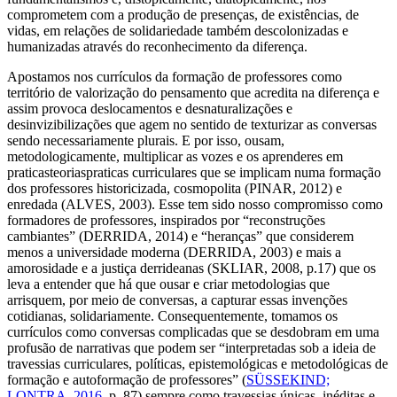
comprometem com a produção de presenças, de existências, de
vidas, em relações de solidariedade também descolonizadas e
humanizadas através do reconhecimento da diferença.
Apostamos nos currículos da formação de professores como
território de valorização do pensamento que acredita na diferença e
assim provoca deslocamentos e desnaturalizações e
desinvizibilizações que agem no sentido de texturizar as conversas
sendo necessariamente plurais. E por isso, ousam,
metodologicamente, multiplicar as vozes e os aprenderes em
praticasteoriaspraticas curriculares que se implicam numa formação
dos professores historicizada, cosmopolita (PINAR, 2012) e
enredada (ALVES, 2003). Esse tem sido nosso compromisso como
formadores de professores, inspirados por “reconstruções
cambiantes” (DERRIDA, 2014) e “heranças” que considerem
menos a universidade moderna (DERRIDA, 2003) e mais a
amorosidade e a justiça derrideanas (SKLIAR, 2008, p.17) que os
leva a entender que há que ousar e criar metodologias que
arrisquem, por meio de conversas, a capturar essas invenções
cotidianas, solidariamente. Consequentemente, tomamos os
currículos como conversas complicadas que se desdobram em uma
profusão de narrativas que podem ser “interpretadas sob a ideia de
travessias curriculares, políticas, epistemológicas e metodológicas de
formação e autoformação de professores” (
SÜSSEKIND;
LONTRA, 2016
, p. 87) sempre como travessias únicas, inéditas e