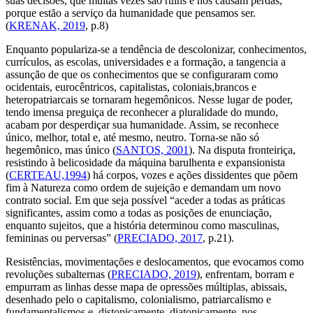
suas decisões, que muitas vezes são ruins e nos causam perdas,
porque estão a serviço da humanidade que pensamos ser.
(
KRENAK, 2019
, p.8)
Enquanto populariza-se a tendência de descolonizar, conhecimentos,
currículos, as escolas, universidades e a formação, a tangencia a
assunção de que os conhecimentos que se configuraram como
ocidentais, eurocêntricos, capitalistas, coloniais,brancos e
heteropatriarcais se tornaram hegemônicos. Nesse lugar de poder,
tendo imensa preguiça de reconhecer a pluralidade do mundo,
acabam por desperdiçar sua humanidade. Assim, se reconhece
único, melhor, total e, até mesmo, neutro. Torna-se não só
hegemônico, mas único (
SANTOS, 2001
). Na disputa fronteiriça,
resistindo à belicosidade da máquina barulhenta e expansionista
(
CERTEAU,1994
) há corpos, vozes e ações dissidentes que põem
fim à Natureza como ordem de sujeição e demandam um novo
contrato social. Em que seja possível “aceder a todas as práticas
significantes, assim como a todas as posições de enunciação,
enquanto sujeitos, que a história determinou como masculinas,
femininas ou perversas” (
PRECIADO, 2017
, p.21).
Resistências, movimentações e deslocamentos, que evocamos como
revoluções subalternas (
PRECIADO, 2019
), enfrentam, borram e
empurram as linhas desse mapa de opressões múltiplas, abissais,
desenhado pelo o capitalismo, colonialismo, patriarcalismo e
fundamentalismos e, distopicamente, diatopicamente, nos