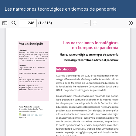
Volver
De
De
a
Las narraciones tecnológicas en tiempos de pandemia
P
los
detalles
del
artículo