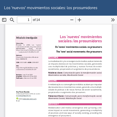
Volver
De
De
a
Los 'nuevos' movimientos sociales: los prosumidores
P
los
detalles
del
artículo