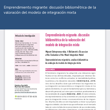
Volver
a
Emprendimiento migrante: discusión bibliométrica de la
los
valoración del modelo de integración mixta
detalles
del
De
De
artículo
P