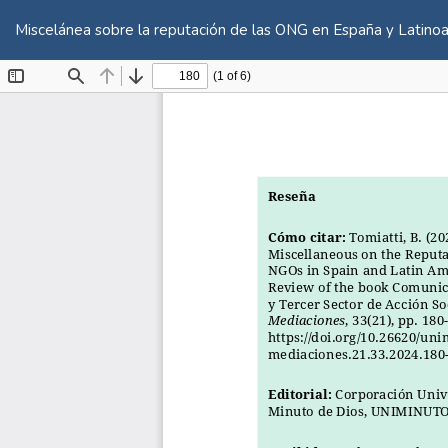
Volver
a
Miscelánea sobre la reputación de las ONG en España y Latinoam
los
detalles
del
artículo