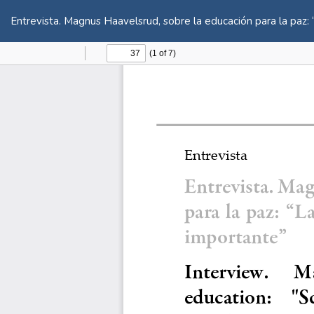
Volver
a
Entrevista. Magnus Haavelsrud, sobre la educación para la paz
los
detalles
del
artículo