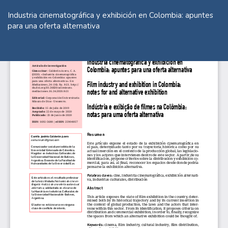
Volver
a
Industria cinematográfica y exhibición en Colombia: apuntes
los
para una oferta alternativa
detalles
del
De
De
artículo
P