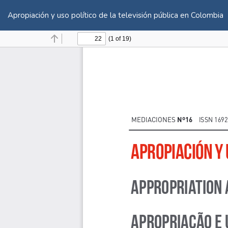
Volver
a
Apropiación y uso político de la televisión pública en Colombia
los
detalles
del
artículo