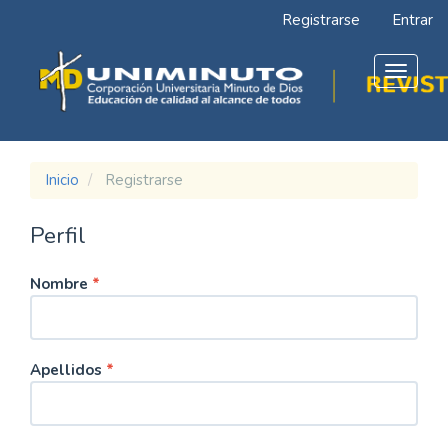
Navegación
Registrarse
Entrar
principal
Contenido
principal
Toggle
Barra
navigat
lateral
Inicio
Registrarse
Perfil
Obligatorio
Nombre
*
Obligatorio
Apellidos
*