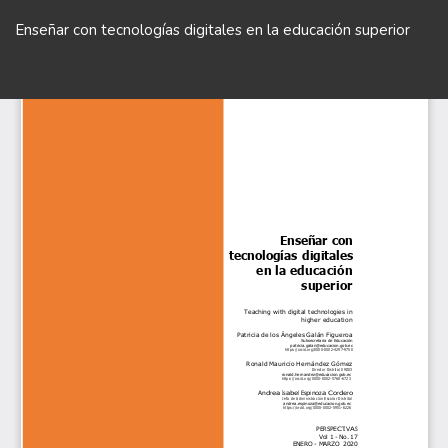
Volver
a
Enseñar con tecnologías digitales en la educación superior
los
detalles
De
De
del
P
artículo