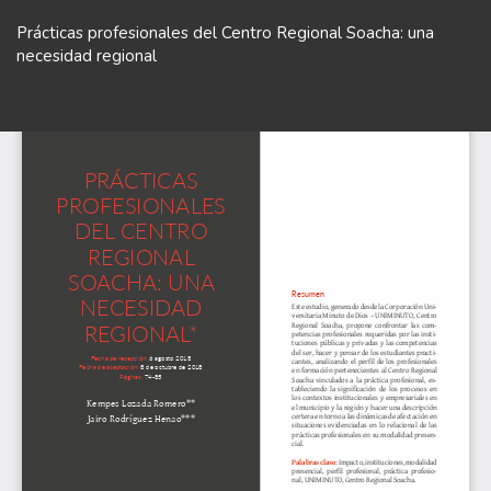
Volver
a
Prácticas profesionales del Centro Regional Soacha: una
los
necesidad regional
detalles
del
De
De
artículo
P