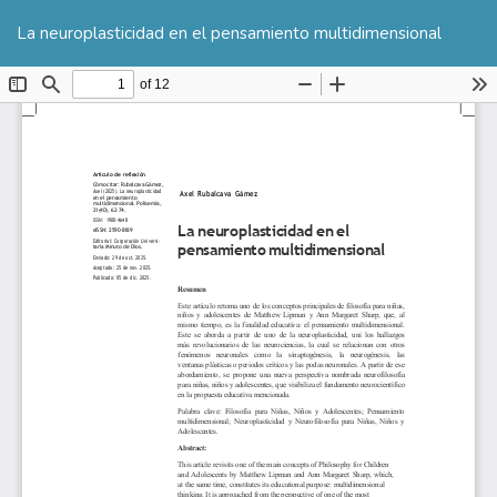
Volver
De
De
a
La neuroplasticidad en el pensamiento multidimensional
P
los
detalles
del
artículo