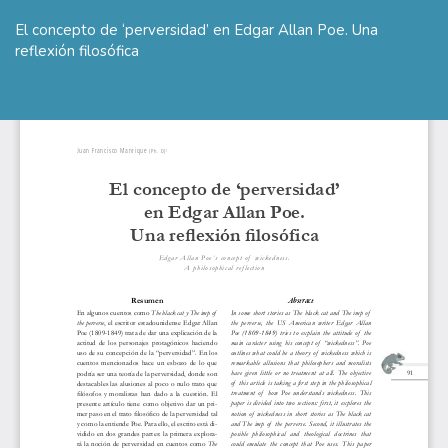
Volver
a
El concepto de ‘perversidad’ en Edgar Allan Poe. Una
los
reflexión filosófica
detalles
del
De
De
artículo
P