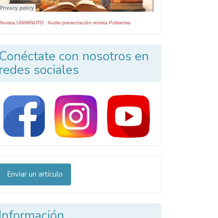
Revista UNIMINUTO
·
Audio presentación revista Polisemia
Conéctate con nosotros en
redes sociales
nviar
Enviar un artículo
n
rtículo
Información