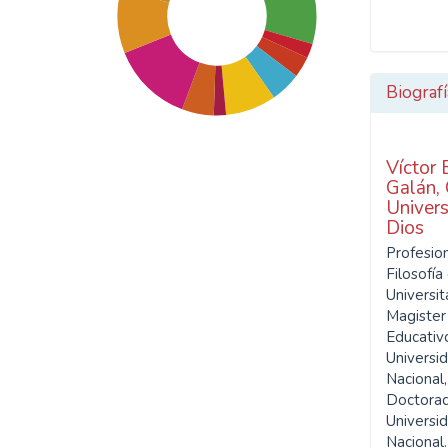
Biografí
Víctor 
Galán,
Univers
Dios
SDG3: Good health and
Profesio
well-being (15%)
Filosofía
Universit
SDG10: Reduced
Magister
inequalities (13%)
Educativo
Universi
Nacional,
SDG11: Sustainable cities
Doctorado
and communities (10%)
Universi
Nacional