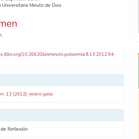
enido
 Universitaria Minuto de Dios
ipal
men
ulo
n.
ps://doi.org/10.26620/uniminuto.polisemia.8.13.2012.94-
les
o
úm. 13 (2012): enero-junio
ulo
s de Reflexión