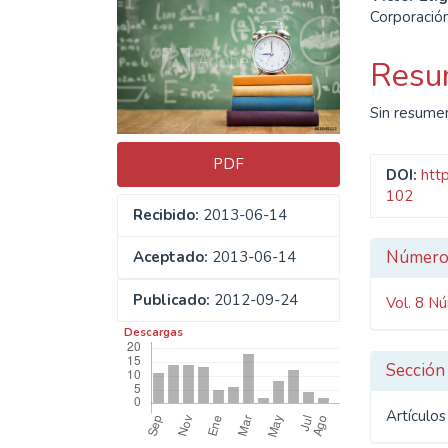
Barra
Cont
Corporación
lateral
princ
del
del
Resu
artículo
artíc
Sin resume
PDF
DOI:
htt
102
Recibido:
2013-06-14
Detal
Númer
Aceptado:
2013-06-14
del
Publicado:
2012-09-24
Vol. 8 N
artíc
Descargas
Sección
Artículo