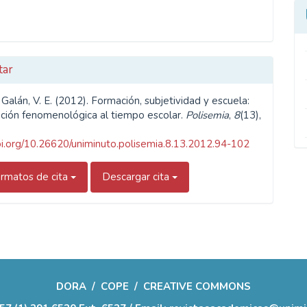
tar
Galán, V. E. (2012). Formación, subjetividad y escuela:
ción fenomenológica al tiempo escolar.
Polisemia
,
8
(13),
doi.org/10.26620/uniminuto.polisemia.8.13.2012.94-102
rmatos de cita
Descargar cita
DORA
/
COPE
/
CREATIVE COMMONS