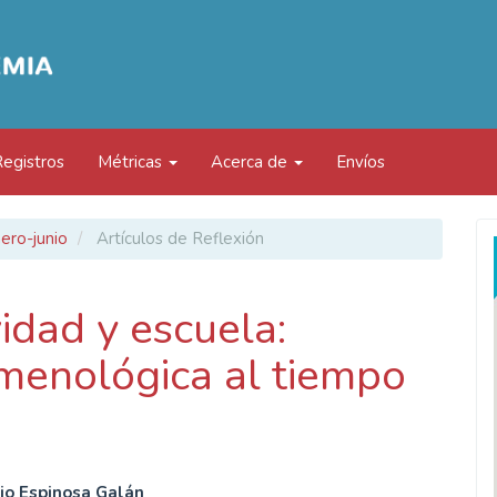
Registros
Métricas
Acerca de
Envíos
ero-junio
Artículos de Reflexión
idad y escuela:
menológica al tiempo
gio Espinosa Galán