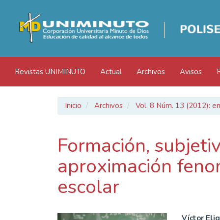
Navegación
principal
Contenido
principal
Barra
lateral
Revistas UNIMINUTO
Actual
Archivos
Avisos
Inicio
Archivos
Vol. 8 Núm. 13 (2012): en
Formación, subjetiv
aproximación feno
escolar
Víctor Eli