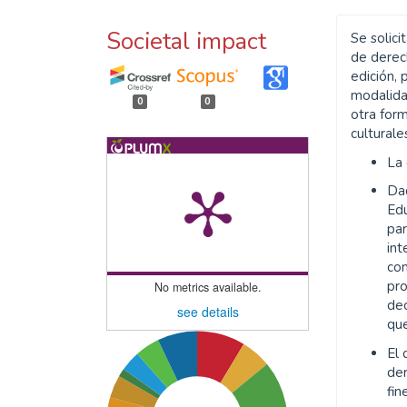
Societal impact
Se solici
de derech
edición, 
modalida
0
0
otra form
culturale
La
Da
Edu
par
int
co
pr
No metrics available.
dec
see details
que
El 
de
fin