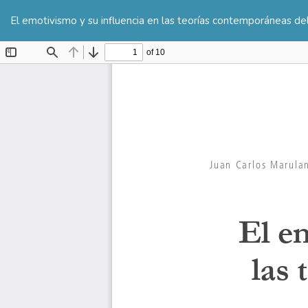
Volver
a
El emotivismo y su influencia en las teorías contemporáneas de
los
detalles
del
artículo