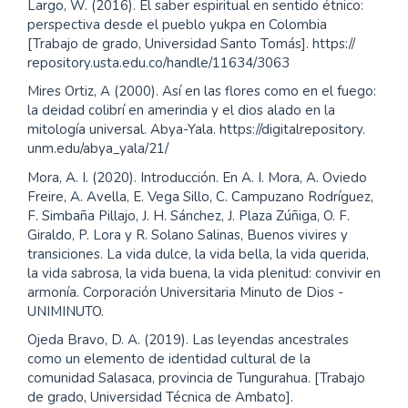
Largo, W. (2016). El saber espiritual en sentido étnico:
perspectiva desde el pueblo yukpa en Colombia
[Trabajo de grado, Universidad Santo Tomás]. https://
repository.usta.edu.co/handle/11634/3063
Mires Ortiz, A (2000). Así en las flores como en el fuego:
la deidad colibrí en amerindia y el dios alado en la
mitología universal. Abya-Yala. https://digitalrepository.
unm.edu/abya_yala/21/
Mora, A. I. (2020). Introducción. En A. I. Mora, A. Oviedo
Freire, A. Avella, E. Vega Sillo, C. Campuzano Rodríguez,
F. Simbaña Pillajo, J. H. Sánchez, J. Plaza Zúñiga, O. F.
Giraldo, P. Lora y R. Solano Salinas, Buenos vivires y
transiciones. La vida dulce, la vida bella, la vida querida,
la vida sabrosa, la vida buena, la vida plenitud: convivir en
armonía. Corporación Universitaria Minuto de Dios -
UNIMINUTO.
Ojeda Bravo, D. A. (2019). Las leyendas ancestrales
como un elemento de identidad cultural de la
comunidad Salasaca, provincia de Tungurahua. [Trabajo
de grado, Universidad Técnica de Ambato].