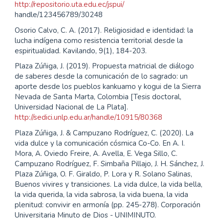
http://repositorio.uta.edu.ec/jspui/
handle/123456789/30248
Osorio Calvo, C. A. (2017). Religiosidad e identidad: la
lucha indígena como resistencia territorial desde la
espiritualidad. Kavilando, 9(1), 184-203.
Plaza Zúñiga, J. (2019). Propuesta matricial de diálogo
de saberes desde la comunicación de lo sagrado: un
aporte desde los pueblos kankuamo y kogui de la Sierra
Nevada de Santa Marta, Colombia [Tesis doctoral,
Universidad Nacional de La Plata].
http://sedici.unlp.edu.ar/handle/10915/80368
Plaza Zúñiga, J. & Campuzano Rodríguez, C. (2020). La
vida dulce y la comunicación cósmica Co-Co. En A. I.
Mora, A. Oviedo Freire, A. Avella, E. Vega Sillo, C.
Campuzano Rodríguez, F. Simbaña Pillajo, J. H. Sánchez, J.
Plaza Zúñiga, O. F. Giraldo, P. Lora y R. Solano Salinas,
Buenos vivires y transiciones. La vida dulce, la vida bella,
la vida querida, la vida sabrosa, la vida buena, la vida
plenitud: convivir en armonía (pp. 245-278). Corporación
Universitaria Minuto de Dios - UNIMINUTO.