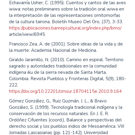
Echavarría Usher, C. (1995). Cuentos y cantos de las aves
wiwa: notas preliminares sobre la tradición oral wiwa en
la interpretación de las representaciones ornitomorfas
de la cultura tairona. Boletín Museo Del Oro, (37), 3-33.
https://publicaciones.banrepcultural.org/index.php/bmo/
article/view/6945
Francisco Zea, A. de (2001). Sobre ideas de la vida y de
la muerte. Academia Nacional de Medicina.
Giraldo Jaramillo, N. (2010). Camino en espiral. Territorio
sagrado y autoridades tradicionales en la comunidad
indígena iku de la sierra nevada de Santa Marta,
Colombia. Revista Pueblos y Fronteras Digital, 5(9), 180-
222.
https://doi.org/10.22201/cimsur.18704115e.2010.9.164
Gómez González, G., Ruiz Guzmán, J. L., & Bravo
González, S. (1999). Tecnología tradicional indígena y la
conservación de los recursos naturales. En J. E. R.
Ordóñez Cifuentes (coord.), Balance y perspectivas del
derecho social y los pueblos indios de Mesoamérica. VIII
Jornadas Lascasianas (pp. 121-142). Universidad