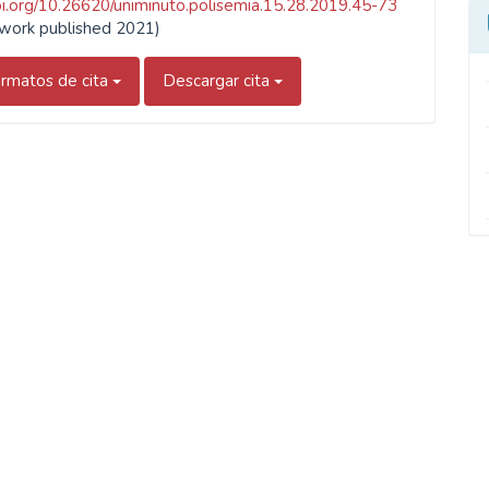
doi.org/10.26620/uniminuto.polisemia.15.28.2019.45-73
l work published 2021)
rmatos de cita
Descargar cita