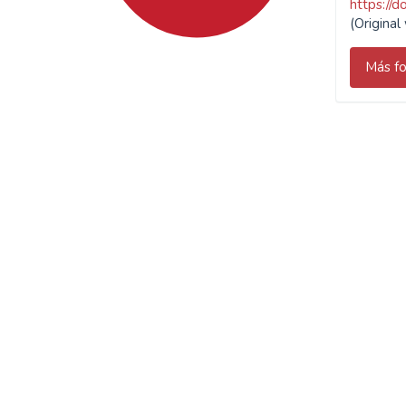
https://
(Origina
Más fo
SDG4: Quality Education
(81%)
SDG16: Peace, Justice and
strong institutions (6%)
SDG9: Industry, innovation
and infrastructure (4%)