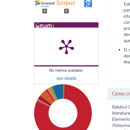
Edu
par
0
0
int
co
pr
dec
que
El 
de
fin
No metrics available.
see details
Cómo ci
Baldoví G
literatu
Elementos
Polisemi