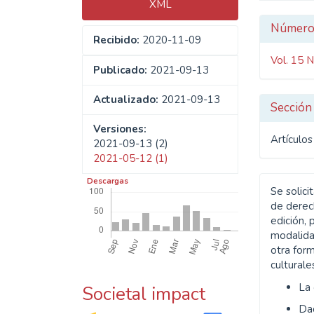
XML
Detal
Númer
Recibido:
2020-11-09
del
Vol. 15 
artíc
Publicado:
2021-09-13
Actualizado:
2021-09-13
Sección
Versiones:
Artículo
2021-09-13 (2)
2021-05-12 (1)
Descargas
Se solici
de derech
edición, 
modalida
otra form
culturale
La
Societal impact
Da