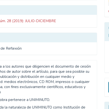
les
o
Núm. 28 (2019): JULIO-DICIEMBRE
ulo
s de Reflexión
ta a los autores que diligencien el documento de cesión
os de autor sobre el artículo, para que sea posible su
publicación y distribución en cualquier medio y
E
d: medios electrónicos, CD ROM, impresos o cualquier
a, con fines exclusivamente científicos, educativos y
u
s
a
 obra pertenece a UNIMINUTO.
da la naturaleza de UNIMINUTO como Institución de