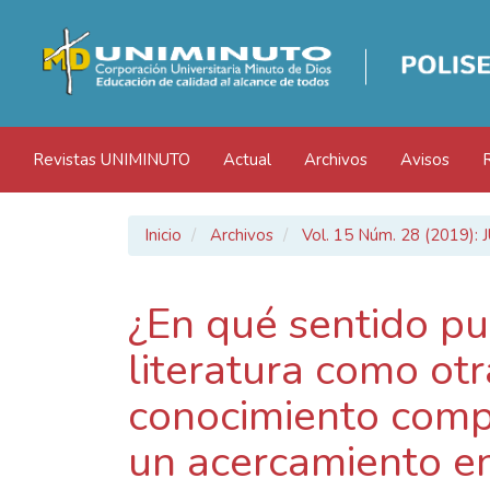
Navegación
principal
Contenido
principal
Barra
lateral
Revistas UNIMINUTO
Actual
Archivos
Avisos
Inicio
Archivos
Vol. 15 Núm. 28 (2019)
¿En qué sentido p
literatura como ot
conocimiento comp
un acercamiento ent