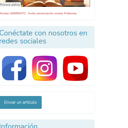
Revista UNIMINUTO
·
Audio presentación revista Polisemia
Conéctate con nosotros en
redes sociales
nviar
Enviar un artículo
n
rtículo
Información