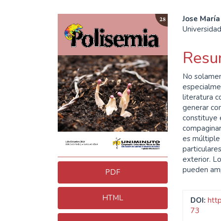
Barra
Cont
Jose María
Universidad
lateral
princ
del
del
Resu
artículo
artíc
No solament
especialmen
literatura
generar con
constituye
compaginars
es múltiple
particulare
exterior. 
pueden ampl
PDF
HTML
DOI:
htt
73