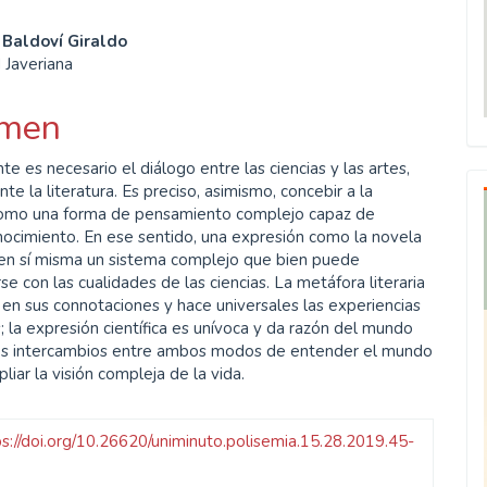
enido
 Baldoví Giraldo
 Javeriana
ipal
men
ulo
e es necesario el diálogo entre las ciencias y las artes,
te la literatura. Es preciso, asimismo, concebir a la
 como una forma de pensamiento complejo capaz de
ocimiento. En ese sentido, una expresión como la novela
 en sí misma un sistema complejo que bien puede
e con las cualidades de las ciencias. La metáfora literaria
 en sus connotaciones y hace universales las experiencias
s; la expresión científica es unívoca y da razón del mundo
Los intercambios entre ambos modos de entender el mundo
iar la visión compleja de la vida.
ps://doi.org/10.26620/uniminuto.polisemia.15.28.2019.45-