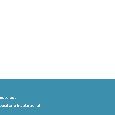
inuto.edu
ositorio Institucional