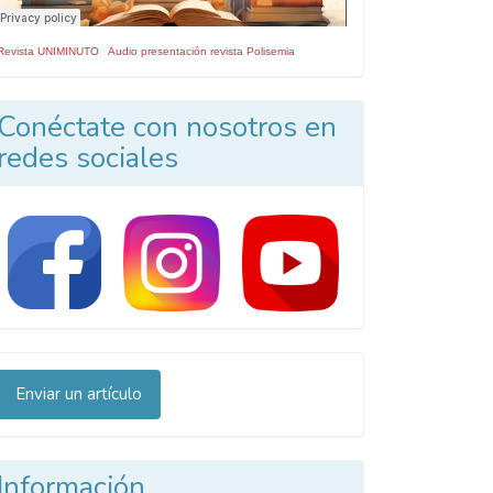
Revista UNIMINUTO
·
Audio presentación revista Polisemia
Conéctate con nosotros en
redes sociales
nviar
Enviar un artículo
n
rtículo
Información