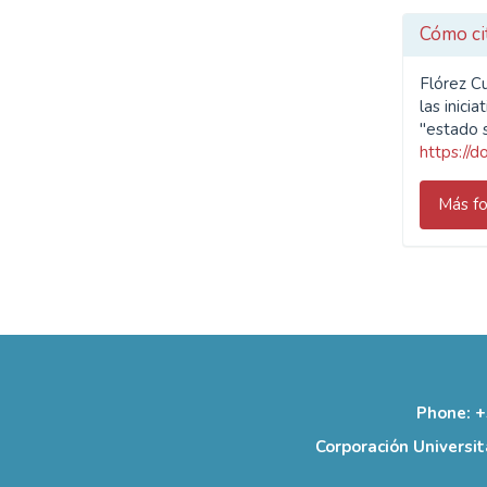
Cómo ci
Flórez C
las inici
"estado 
https://
Más fo
Phone: +
Corporación Universit