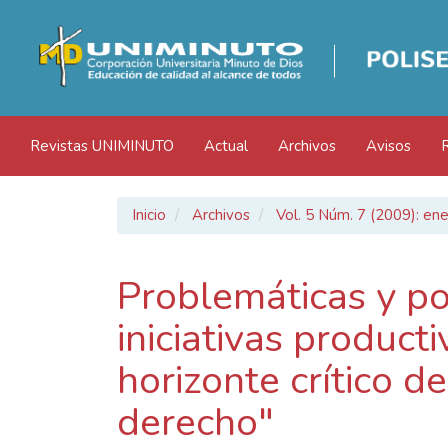
Navegación
principal
Contenido
principal
Barra
lateral
Revistas UNIMINUTO
Actual
Archivos
Avisos
Inicio
Archivos
Vol. 5 Núm. 7 (2009): ene
Problemáticas y po
iniciativas producti
horizonte crítico d
derecho"