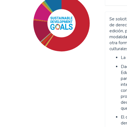
Se solici
de derech
edición, 
modalida
otra form
culturale
La
Da
Edu
par
int
SDG1: No poverty (59%)
co
pr
SDG8: Decent work and
dec
economic growth (13%)
que
El 
SDG16: Peace, Justice and
de