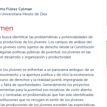
enido
erto Flórez Culman
 Universitaria Minuto de Dios
ipal
men
ulo
o busca identificar las problemáticas y potencialidades de
ivas productivas de los jóvenes. Los campos de análisis del
os jóvenes como sujetos de derecho desde la Constitución
lgunas políticas públicas de juventud, los jóvenes en las
el desarrollo y organización y productividad.
or los jóvenes se enfrentan a un panorama ambiguo: de un
onocimiento y la apertura política y de otro la incoherencia
scurso de derechos y la realidad juvenil, impregnada de
y falta de oportunidades. Generalmente los proyectos
ementan para la juventud son iniciativas de corto aliento,
es y centradas en problemáticas que han sido identificadas
nstituciones que no recogen el sentir de los jóvenes.
 las producciones de los jóvenes exceden las expectativas