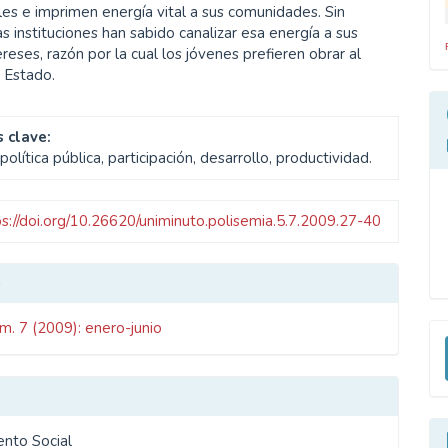
ales e imprimen energía vital a sus comunidades. Sin
s instituciones han sabido canalizar esa energía a sus
ereses, razón por la cual los jóvenes prefieren obrar al
 Estado.
 clave:
política pública, participación, desarrollo, productividad.
ps://doi.org/10.26620/uniminuto.polisemia.5.7.2009.27-40
les
o
E
m. 7 (2009): enero-junio
ulo
u
a
nto Social