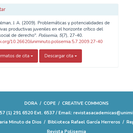
tar
ulman, J. A. (2009). Problemáticas y potencialidades de
ativas productivas juveniles en el horizonte crítico del
social de derecho".
Polisemia
,
5
(7), 27-40.
doi.org/10.26620/uniminuto.polisemia.5.7.2009.27-40
rmatos de cita
Descargar cita
DORA
/
COPE
/
CREATIVE COMMONS
57 (1) 291 6520 Ext. 6537 / Email: revistasacademicas@unim
aria Minuto de Dios
/
Biblioteca Rafael García Herreros
/
Rep
Revista Polisemia