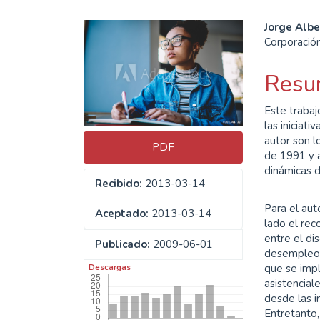
Barra
Cont
Jorge Alb
Corporación
lateral
princ
del
del
Resu
artículo
artíc
Este trabaj
las iniciat
autor son l
PDF
de 1991 y a
dinámicas d
Recibido:
2013-03-14
Para el aut
Aceptado:
2013-03-14
lado el rec
entre el di
Publicado:
2009-06-01
desempleo 
que se impl
Descargas
asistencial
desde las i
Entretanto,