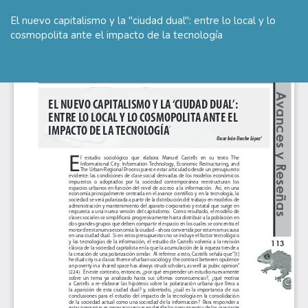
Volver
a
El nuevo capitalismo y la "ciudad dual": entre lo local y lo
los
cosmopolita ante el impacto de la tecnología
detalles
del
De
De
artículo
P