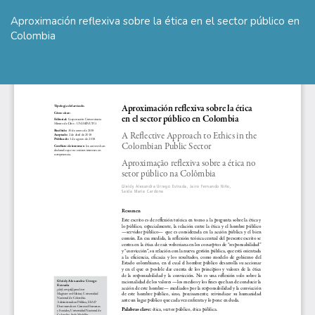
Volver
a
Aproximación reflexiva sobre la ética en el sector público en
los
Colombia
detalles
del
De
De
artículo
P