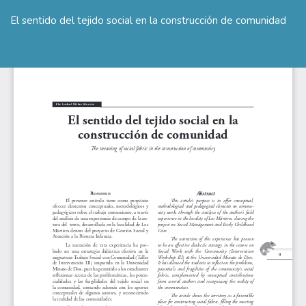
Volver
a
El sentido del tejido social en la construcción de comunidad
los
detalles
De
De
del
P
artículo