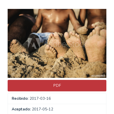
Barra
lateral
del
artículo
PDF
Recibido:
2017-03-16
Aceptado:
2017-05-12