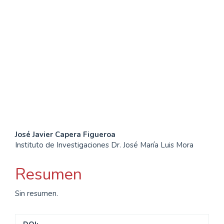
well-being (15%)
SDG10: Reduced
inequalities (13%)
SDG11: Sustainable cities
and communities (10%)
Contenido
José Javier Capera Figueroa
Instituto de Investigaciones Dr. José María Luis Mora
principal
del
Resumen
artículo
Sin resumen.