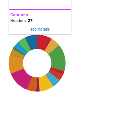
Captures
Readers:
27
see details
SDG3: Good health and