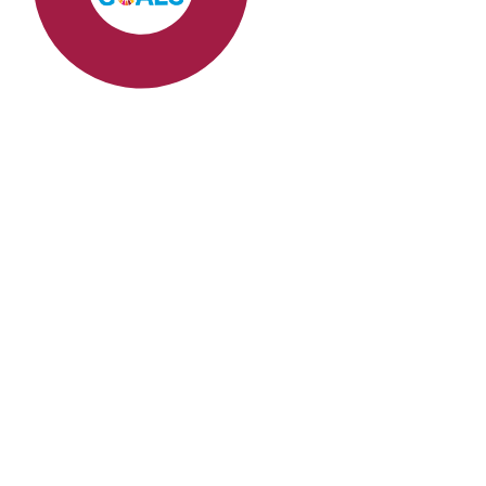
SDG8: Decent work and
economic growth (76%)
SDG9: Industry, innovation
and infrastructure (6%)
SDG10: Reduced
inequalities (4%)