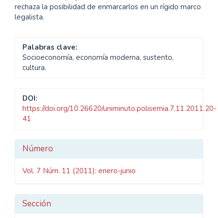
rechaza la posibilidad de enmarcarlos en un rígido marco
legalista.
Palabras clave:
Socioeconomía, economía moderna, sustento,
cultura.
DOI:
https://doi.org/10.26620/uniminuto.polisemia.7.11.2011.20-
41
Detalles
Número
del
Vol. 7 Núm. 11 (2011): enero-junio
artículo
Sección