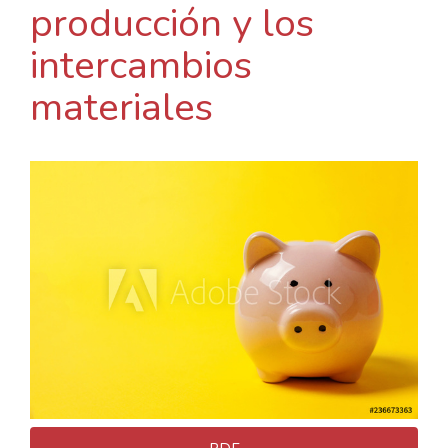
producción y los
intercambios
materiales
Barra
lateral
del
artículo