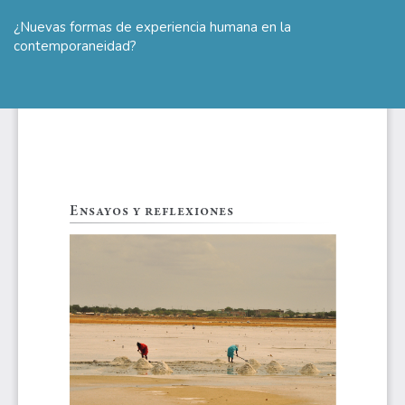
Volver
a
¿Nuevas formas de experiencia humana en la
los
contemporaneidad?
detalles
del
De
De
artículo
P