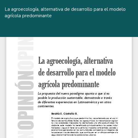
Volver
a
La agroecología, alternativa de desarrollo para el modelo
los
agrícola predominante
detalles
del
De
De
artículo
P