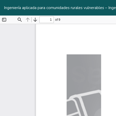
Volver
a
Ingeniería aplicada para comunidades rurales vulnerables – Ing
los
detalles
del
artículo