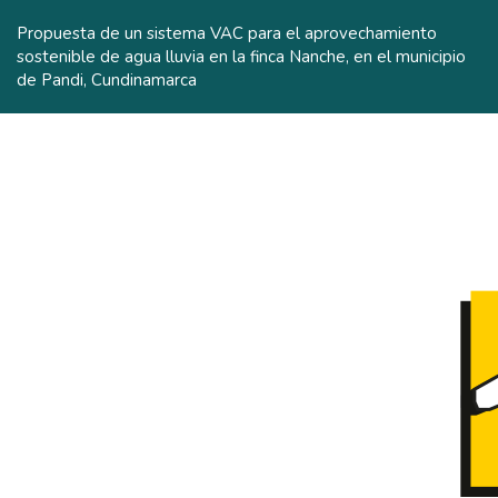
Volver
a
Propuesta de un sistema VAC para el aprovechamiento
los
sostenible de agua lluvia en la finca Nanche, en el municipio
detalles
de Pandi, Cundinamarca
del
artículo