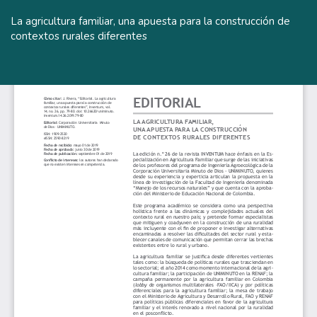
Volver
a
La agricultura familiar, una apuesta para la construcción de
los
contextos rurales diferentes
detalles
del
De
De
artículo
P