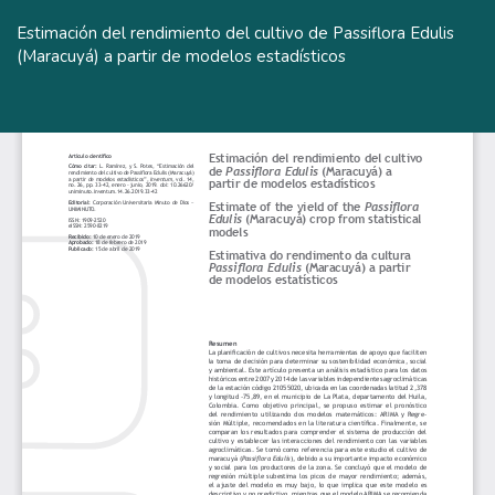
Volver
a
Estimación del rendimiento del cultivo de Passiflora Edulis
los
(Maracuyá) a partir de modelos estadísticos
detalles
del
De
De
artículo
P