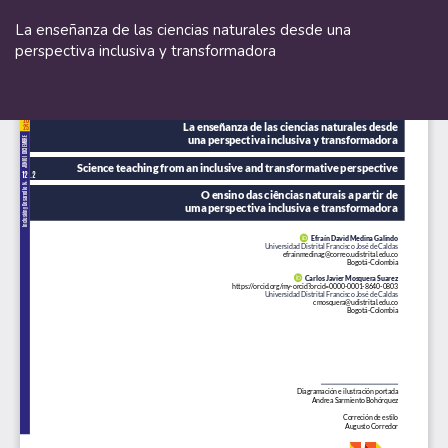
Volver
a
La enseñanza de las ciencias naturales desde una
los
perspectiva inclusiva y transformadora
detalles
del
De
De
artículo
P