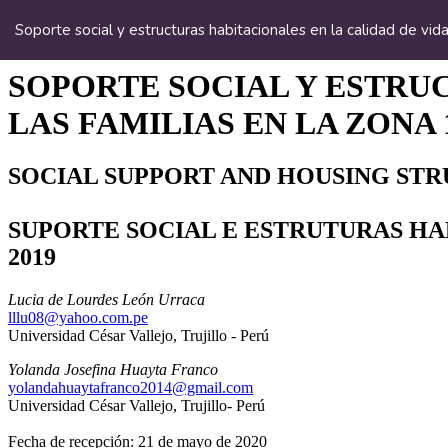
Volver
a
Soporte social y estructuras habitacionales en la calidad de vid
los
detalles
del
artículo