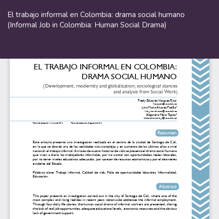
Volver
a
El trabajo informal en Colombia: drama social humano
los
(Informal Job in Colombia: Human Social Drama)
detalles
del
De
De
artículo
P