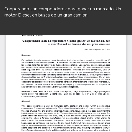
Volver
a
Cooperando con competidores para ganar un mercado: Un
los
motor Diesel en busca de un gran camión
detalles
del
De
De
artículo
P