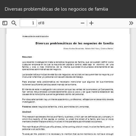
Volver
De
De
a
Diversas problemáticas de los negocios de familia
P
los
detalles
del
artículo